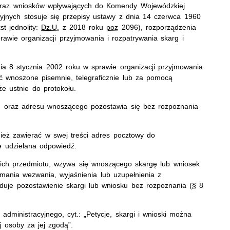
 oraz wniosków wpływających do Komendy Wojewódzkiej
acyjnych stosuje się przepisy ustawy z dnia 14 czerwca 1960
t jednolity:
Dz.U.
z 2018 roku
poz
2096), rozporządzenia
awie organizacji przyjmowania i rozpatrywania skarg i
a 8 stycznia 2002 roku w sprawie organizacji przyjmowania
ć wnoszone pisemnie, telegraficznie lub za pomocą
kże ustnie do protokołu.
y) oraz adresu wnoszącego pozostawia się bez rozpoznania
ież zawierać w swej treści adres pocztowy do
e udzielana odpowiedź.
ić ich przedmiotu, wzywa się wnoszącego skargę lub wniosek
ymania wezwania, wyjaśnienia lub uzupełnienia z
uje pozostawienie skargi lub wniosku bez rozpoznania (
§
8
dministracyjnego, cyt.: „Petycje, skargi i wnioski można
j osoby za jej zgodą”.