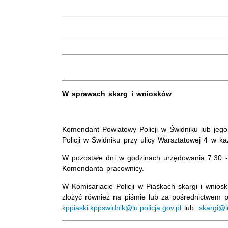
W sprawach skarg i wniosków
Komendant Powiatowy Policji w Świdniku lub jeg
Policji w Świdniku przy ulicy Warsztatowej 4 w k
W pozostałe dni w godzinach urzędowania 7:30 -
Komendanta pracownicy.
W Komisariacie Policji w Piaskach skargi i wni
złożyć również na piśmie lub za pośrednictwem p
kppiaski.kppswidnik@lu.policja.gov.pl
lub:
skargi@lu