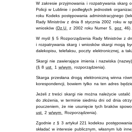
W zakresie przyjmowania i rozpatrywania skarg
Policji w Lublinie i podległych jednostek organiz
roku Kodeks postępowania administracyjnego (teks
Rady Ministrów z dnia 8 stycznia 2002 roku w spr
wniosków (
Dz.U.
z 2002 roku Numer 5,
poz.
46).
W myśl
§
5 Rozporządzenia Rady Ministrów z dni
i rozpatrywania skarg i wniosków skargi mogą by
dalekopisu, telefaksu, poczty elektronicznej, a ta
Skargi nie zawierające imienia i nazwiska (nazw
(
§
8
ust.
1
w/wym.
rozporządzenia).
Skarga przesłana drogą elektroniczną winna równ
korespondencji, bowiem tylko na ten adres będzi
Jeżeli z treści skargi nie można należycie ustal
do złożenia, w terminie siedmiu dni od dnia otrz
pouczeniem, że nie usunięcie tych braków spowod
ust.
2
w/wym.
Rozporządzenia).
Zgodnie z
§
3 artykuł 221 kodeksu postępowania a
składać w interesie publicznym, własnym lub inne