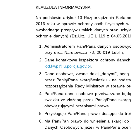
KLAUZULA INFORMACYJNA
Na podstawie artykuł 13 Rozporządzenia Parlame
2016 roku w sprawie ochrony osób fizycznych w
swobodnego przepływu takich danych oraz uchyl
ochronie danych) (
Dz.Urz.
UE L 119 z 04.05.2016)
Administratorem Pani/Pana danych osobowych
przy ulica Narutowicza 73, 20-019 Lublin,
Dane kontaktowe inspektora ochrony danych 
iod.kwp@lu.policja.gov.pl
.
Dane osobowe, zwane dalej „danymi”, będą p
przez Panią/Pana skargi/wniosku - na podst
rozporządzenia Rady Ministrów w sprawie org
Pani/Pana dane osobowe przetwarzane będą
związku ze złożoną przez Panią/Pana skargą
obowiązującymi przepisami prawa.
Przysługuje Pani/Panu prawo dostępu do treś
Ma Pani/Pan prawo do wniesienia skargi do
Danych Osobowych, jeżeli w Pani/Pana ocen