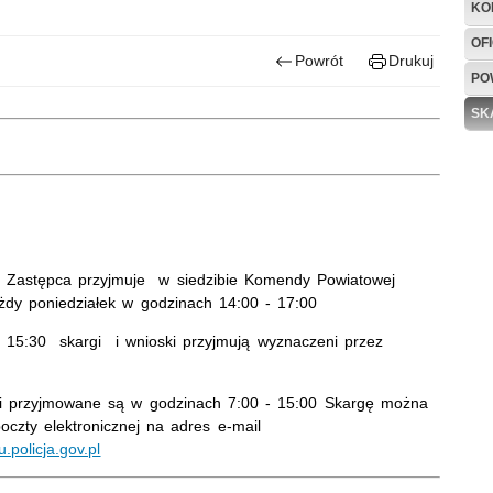
KO
OF
Powrót
Drukuj
PO
SK
o Zastępca przyjmuje w siedzibie Komendy Powiatowej
ażdy poniedziałek w godzinach 14:00 - 17:00
 15:30 skargi i wnioski przyjmują wyznaczeni przez
oski przyjmowane są w godzinach 7:00 - 15:00 Skargę można
oczty elektronicznej na adres
e-mail
.policja.gov.pl