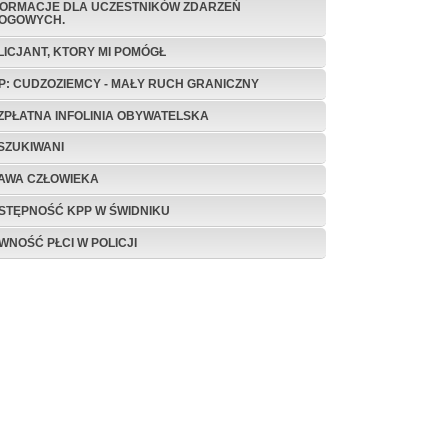
FORMACJE DLA UCZESTNIKÓW ZDARZEŃ
OGOWYCH.
LICJANT, KTORY MI POMÓGŁ
P: CUDZOZIEMCY - MAŁY RUCH GRANICZNY
ZPŁATNA INFOLINIA OBYWATELSKA
SZUKIWANI
AWA CZŁOWIEKA
STĘPNOŚĆ KPP W ŚWIDNIKU
WNOŚĆ PŁCI W POLICJI