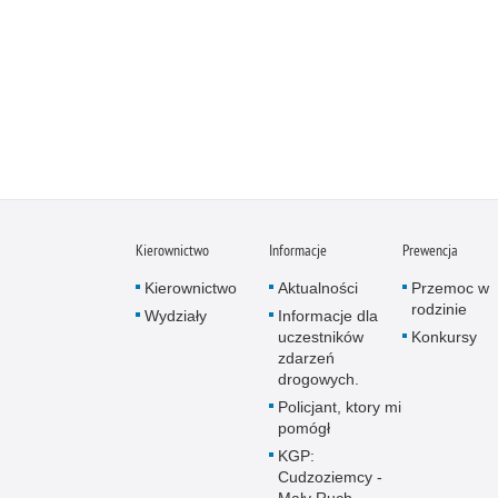
Kierownictwo
Informacje
Prewencja
Kierownictwo
Aktualności
Przemoc w
rodzinie
Wydziały
Informacje dla
uczestników
Konkursy
zdarzeń
drogowych.
Policjant, ktory mi
pomógł
KGP:
Cudzoziemcy -
Mały Ruch