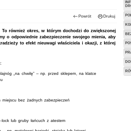
IN
DR
PO
Powrót
Drukuj
KG
. To również okres, w którym dochodzi do zwiększonej
BE
jemy o odpowiednie zabezpieczenie swojego mienia, aby
adzieży to efekt nieuwagi właściciela i okazji, z której
PO
PR
DO
:
RÓ
lajnóg „na chwilę” – np. przed sklepem, na klatce
ru
 miejscu bez żadnych zabezpieczeń
?
U-lock lub gruby łańcuch z atestem
– np. metalowej barierki, stojaka lub latarni