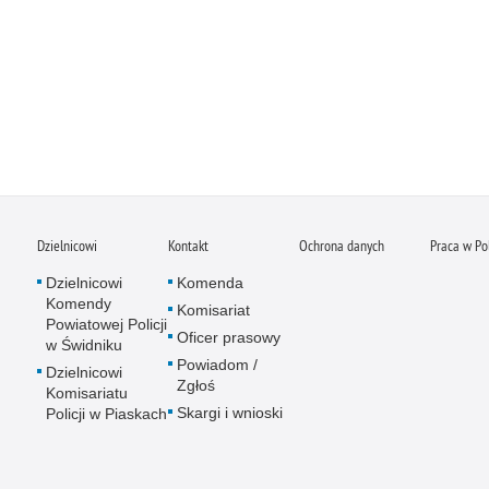
Dzielnicowi
Kontakt
Ochrona danych
Praca w Pol
Dzielnicowi
Komenda
Komendy
Komisariat
Powiatowej Policji
Oficer prasowy
w Świdniku
Powiadom /
Dzielnicowi
Zgłoś
Komisariatu
Skargi i wnioski
Policji w Piaskach