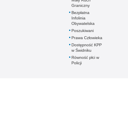
Graniczny
Bezpłatna
Infolinia
Obywatelska
Poszukiwani
Prawa Człowieka
Dostępność KPP
w Świdniku
Równość płci w
Policji
Biuletyn Informacji Publicznej
Dostępność
Deklaracja dostępn
BIP KPP Świdnik