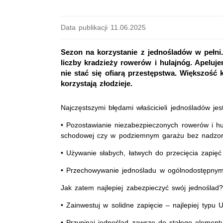
Data publikacji 11.06.2025
Sezon na korzystanie z jednośladów w pełni
liczby kradzieży rowerów i hulajnóg. Apelu
nie stać się ofiarą przestępstwa. Większość kr
korzystają złodzieje.
Najczęstszymi błędami właścicieli jednośladów jest
• Pozostawianie niezabezpieczonych rowerów i hu
schodowej czy w podziemnym garażu bez nadzo
• Używanie słabych, łatwych do przecięcia zapięć
• Przechowywanie jednośladu w ogólnodostępnym
Jak zatem najlepiej zabezpieczyć swój jednoślad
• Zainwestuj w solidne zapięcie – najlepiej typu 
• Przypinaj jednoślad zawsze do stałego elementu 